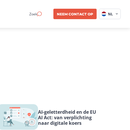
Zoek
NL
NEEM CONTACT OP
AI-geletterdheid en de EU 
AI Act: van verplichting 
naar digitale koers