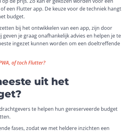
d op de prijs. Zo kan er gekozen worden voor een 
f een Flutter app. De keuze voor de techniek hangt 
het budget. 
zetten bij het ontwikkelen van een app, zijn door 
j geven je graag onafhankelijk advies en helpen je te 
 beste ingezet kunnen worden om een doeltreffende 
PWA, of toch Flutter?
eeste uit het
get?
pdrachtgevers te helpen hun gereserveerde budget 
tten. 
ende fases, zodat we met heldere inzichten een 