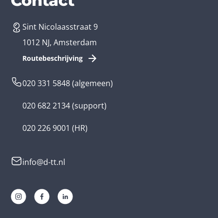
Diensten
Branches
Contact
Sint Nicolaasstraat 9
App laten maken
Bedrijfsapp
1012 NJ, Amsterdam
App ontwikkelen kosten
Zorg app
Routebeschrijving
Webontwikkeling
Loyalty app
020 331 5848
(algemeen)
Game laten maken
Kinder app
020 682 2134
(support)
Flutter app
Overheid app
020 226 9001
(HR)
Native app
Serious game
info@d-tt.nl
Hybride app
Community app
Progressive Web App
Lifestyle app ontwikkelaar
AR en VR app
E-learning app ontwikkelaar