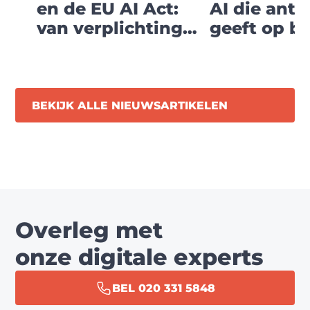
en de EU AI Act:
AI die ant
van verplichting
geeft op ba
naar digitale
jouw eigen
koers
bedrijfsken
BEKIJK ALLE NIEUWSARTIKELEN
Overleg met
onze digitale experts
BEL 020 331 5848