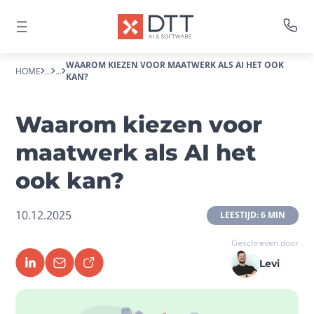
WAAROM KIEZEN VOOR MAATWERK ALS AI HET OOK
HOME
...
...
KAN?
Waarom kiezen voor
maatwerk als AI het
ook kan?
10.12.2025
 LEESTIJD: 6 MIN 
Geschreven door
Levi