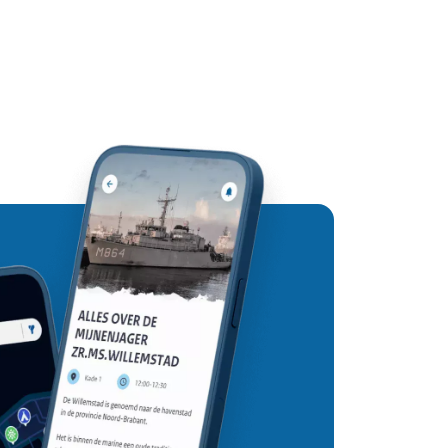
goed geschikt om een breed en divers 
est geschikt is voor jullie doelstellingen.
apps voor elk platform hoeft te bouwen. Dit 
e programmeertaal te gebruiken, zorgt de 
neller lanceren en onderhoud eenvoudiger 
de apps worden ontwikkeld met 
nen draaien met één enkele codebase. Dit 
jven die een bredere doelgroep willen 