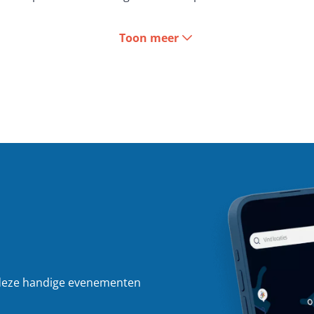
orden naar diverse platformen, is deze ontwikkeltechniek 
Toon meer
elpen wij jullie graag bepalen of een hybride applicatie het me
 app?
droid
 vanuit één enkele codebase, waardoor je geen aparte 
steneffectief. In plaats van voor elk platform een specifiek
 besturingssystemen goed functioneert. Hierdoor kun je s
ive app
 native app zijn er enkele belangrijke overwegingen. Hybri
 container, wat betekent dat ze op meerdere platforms kun
tenefficiënt en sneller. Hybride apps zijn ideaal voor bedri
deze handige evenementen 