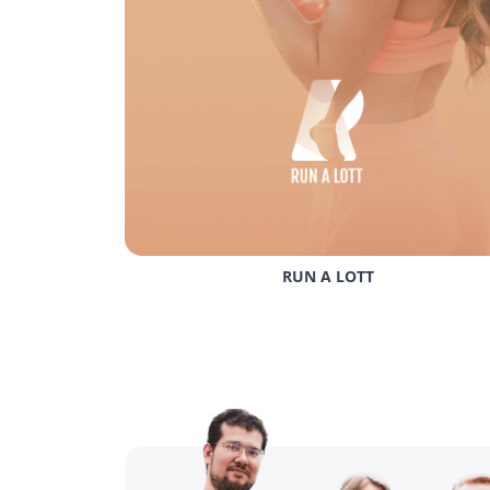
Bespreek jullie ideeën, wensen of uitdagin
graag mee over een passend concept en de 
Voordelen
hybride
Bij het maken van een 
hybride app
 wordt e
platformen. Een 
hybride app
 kan worden i
hybride app geschikt voor uiteenlopende d
hoeven er geen aparte apps te worden ge
RUN A LOTT
Waarom kiezen vo
De keuze voor een 
hybride app
 is altijd a
Wil je weten of een 
hybride, native, flutter
ontwikkeltechnieken in-house aan, zo kunne
Een doeltreffende