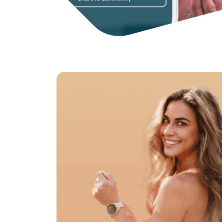
Met 
usability testing
 en analytics achterha
zodat we onderbouwde keuzes kunnen make
5. We bieden blijvende ondersteuning
Als strategisch partner en specialist hou
We maken jullie team digitaal wegwijs en w
Vanaf de eerste sparsessie, de ontwikkeling
helpen we jullie graag om maximaal resulta
Hybride app ontwik
Als hybride app ontwikkelaar omarmen wij di
werken wij, 50+ enthousiaste professionals
opdrachtgevers. Altijd met evenveel toewij
Een hybride app laten on