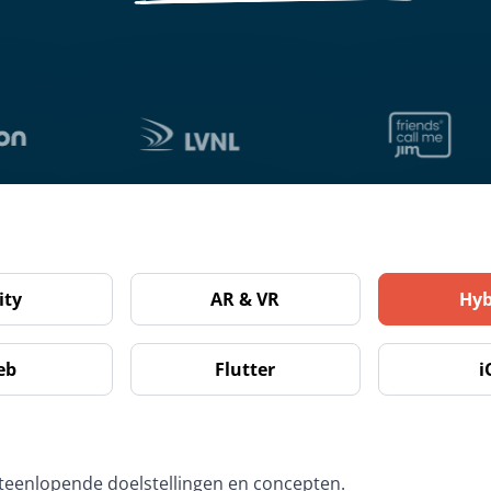
ity
AR & VR
Hyb
eb
Flutter
i
teenlopende doelstellingen en concepten. 