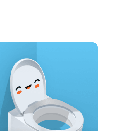
kunnen geven richting onze doelstellingen, 
eren.
ing met een uptime-garantie van 99,99%. 
it de app te halen.
pp ontwikkelaar én strategisch partner 
am
 daar ligt precies onze kracht. Dagelijks 
projecten, voor kleine en grote 