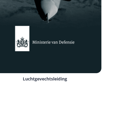
odebase ontwikkelt die op zowel iOS als 
gere ontwikkelingskosten en maakt hybride 
debase kunnen ontwikkelaars gelijktijdig 
edrijven sneller kunnen inspelen op 
 brengen.
Luchtgevechtsleiding
gebruik, toekomstige ambities en het budget. 
? Bij DTT bieden we de genoemde 
uit op jouw situatie. 