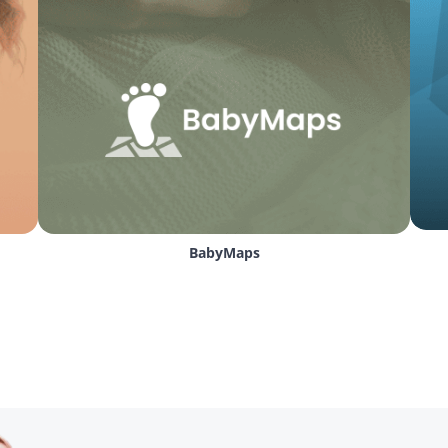
gen tijdens een vrijblijvende kennismaking. We beantwoorden
beste techniek voor een doeltreffende app. Neem vrijblijv
 app development
r gebruik gemaakt van een ontwikkeltechniek die geëxporte
ngezet om een brede en diverse doelgroep te bedienen, zowe
oelstellingen, concepten en budgetten. Doordat de 
hybride
bouwd. Hierdoor kan er worden bespaard op het ontwikkel
BabyMaps
or een
hybride app
?
fhankelijk van de doelstellingen, de doelgroep, het gewenste
 of web applicatie
 het meest geschikt is voor jullie plannen
n we onafhankelijk adviseren welke techniek het beste aansl
hybride app ontwikkelen