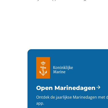
Doordat een hybride app geëxporteerd kan w
publiek te bedienen. Als 
app ontwikkelaar
 h
Wat is een hybride
Een hybride app werkt op zowel 
iOS
 als 
An
maakt het ontwikkelproces efficiënter en ko
hybride aanpak ervoor dat de app op beide
maken.
Hybride app vs. nat
Bij de keuze tussen een hybride app en een
Open Marinedagen
webtechnologieën en verpakt in een native
maakt de ontwikkeling en het onderhoud kos
Ontdek de jaarlijkse Marinedagen met 
bereiken zonder hoge kosten.
app.