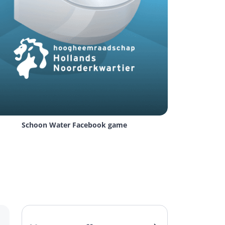
 jullie belangrijkste vragen en we denken 
end 
contact 
op.
erd kan worden naar verschillende 
l op iOS als op Android. Dit maakt de 
 app
 zowel geschikt is voor iOS en Android, 
budget en het onderhoud.
Schoon Water Facebook game
 gebruik, toekomstige ambities en het budget. 
? Bij DTT bieden we de genoemde 
uit op jouw situatie. 