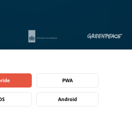
ride
PWA
OS
Android