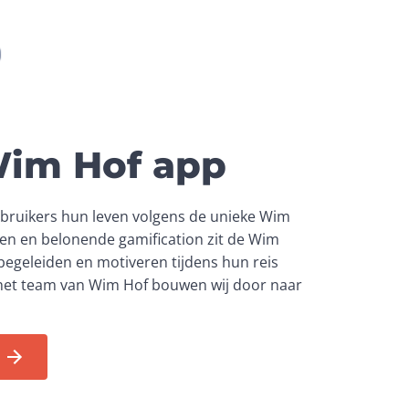
van een effectieve app, met een technologie 
ultaat te werken, verdelen we het 
llingen. Vervolgens werken we dit concept 
 Wim Hof app
bruikers hun leven volgens de unieke Wim 
 de zorgvuldig geteste technieken effectief 
en en belonende gamification zit de Wim 
ekozen kan worden voor een andere soort 
begeleiden en motiveren tijdens hun reis 
et team van Wim Hof bouwen wij door naar 
iken, dit noemen we ook wel een MVP, of 
wikkeld.