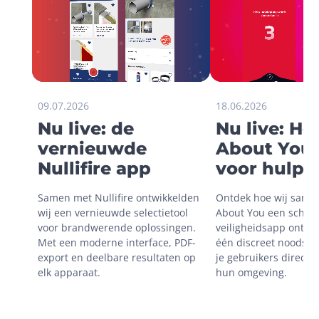
09.07.2026
18.06.2026
Nu live: de
Nu live: H
vernieuwde
About You 
Nullifire app
voor hulp i
onveilige
Samen met Nullifire ontwikkelden 
Ontdek hoe wij same
situaties
wij een vernieuwde selectietool 
About You een schaal
voor brandwerende oplossingen. 
veiligheidsapp ontwik
Met een moderne interface, PDF-
één discreet noodsign
export en deelbare resultaten op 
je gebruikers direct m
elk apparaat.
hun omgeving.