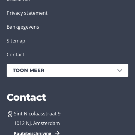
Privacy statement
Bankgegevens
Sitemap
Contact
TOON MEER
Diensten
Branches
Contact
Sint Nicolaasstraat 9
App laten maken
Bedrijfsapp
1012 NJ, Amsterdam
App ontwikkelen kosten
Zorg app
Routebeschrijving