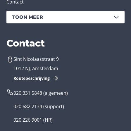
Contact
TOON MEER
Diensten
Branches
Contact
Sint Nicolaasstraat 9
App laten maken
Bedrijfsapp
1012 NJ, Amsterdam
App ontwikkelen kosten
Zorg app
Routebeschrijving
Webontwikkeling
Loyalty app
020 331 5848
(algemeen)
Game laten maken
Kinder app
020 682 2134
(support)
Flutter app
Overheid app
020 226 9001
(HR)
Native app
Serious game