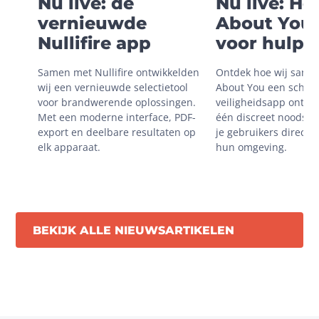
Nu live: de
Nu live: H
vernieuwde
About You 
Nullifire app
voor hulp i
onveilige
Samen met Nullifire ontwikkelden 
Ontdek hoe wij same
situaties
wij een vernieuwde selectietool 
About You een schaal
voor brandwerende oplossingen. 
veiligheidsapp ontwik
Met een moderne interface, PDF-
één discreet noodsign
export en deelbare resultaten op 
je gebruikers direct m
elk apparaat.
hun omgeving.
BEKIJK ALLE NIEUWSARTIKELEN