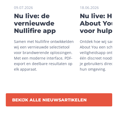
09.07.2026
18.06.2026
Nu live: de
Nu live: H
vernieuwde
About You 
Nullifire app
voor hulp i
onveilige
Samen met Nullifire ontwikkelden 
Ontdek hoe wij same
situaties
wij een vernieuwde selectietool 
About You een schaal
voor brandwerende oplossingen. 
veiligheidsapp ontwik
Met een moderne interface, PDF-
één discreet noodsign
export en deelbare resultaten op 
je gebruikers direct m
elk apparaat.
hun omgeving.
BEKIJK ALLE NIEUWSARTIKELEN