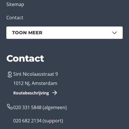
Sitemap
Contact
TOON MEER
Diensten
Branches
Contact
Sint Nicolaasstraat 9
App laten maken
Bedrijfsapp
1012 NJ, Amsterdam
App ontwikkelen kosten
Zorg app
Routebeschrijving
Webontwikkeling
Loyalty app
020 331 5848
(algemeen)
Game laten maken
Kinder app
020 682 2134
(support)
Flutter app
Overheid app