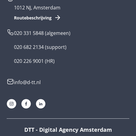
1012 NJ, Amsterdam
App ontwikkelen kosten
Zorg app
Routebeschrijving
Webontwikkeling
Loyalty app
020 331 5848
(algemeen)
Game laten maken
Kinder app
020 682 2134
(support)
Flutter app
Overheid app
020 226 9001
(HR)
Native app
Serious game
info@d-tt.nl
Hybride app
Community app
Progressive Web App
Lifestyle app ontwikkelaar
AR en VR app
E-learning app ontwikkelaar
Unity app
Multinationals
DTT - Digital Agency Amsterdam