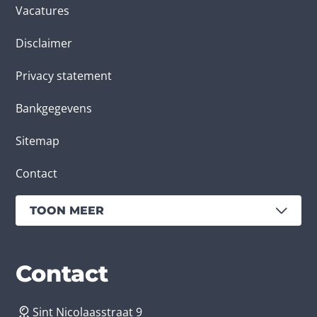
Vacatures
Disclaimer
Privacy statement
Bankgegevens
Sitemap
Contact
TOON MEER
Diensten
Branches
Contact
Sint Nicolaasstraat 9
App laten maken
Bedrijfsapp