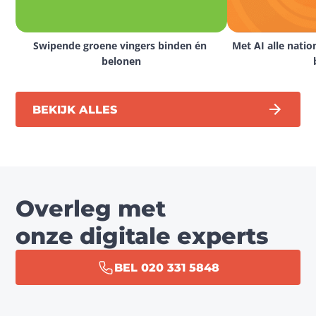
Swipende groene vingers binden én 
Met AI alle natio
belonen
BEKIJK ALLES
Overleg met
onze digitale experts
BEL 020 331 5848