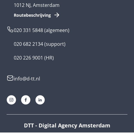
1012 NJ, Amsterdam
App ontwikkelen kosten
Zorg app
Routebeschrijving
Webontwikkeling
Loyalty app
020 331 5848
(algemeen)
Game laten maken
Kinder app
020 682 2134
(support)
Flutter app
Overheid app
020 226 9001
(HR)
Native app
Serious game
info@d-tt.nl
Hybride app
Community app
Progressive Web App
Lifestyle app ontwikkelaar
AR en VR app
E-learning app ontwikkelaar
Unity app
Multinationals
DTT - Digital Agency Amsterdam