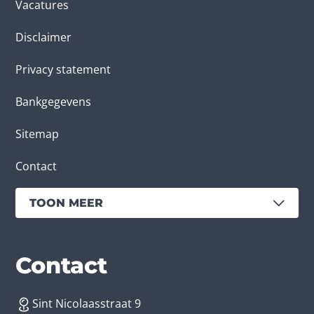
Vacatures
Disclaimer
Privacy statement
Bankgegevens
Sitemap
Contact
TOON MEER
Diensten
Branches
Contact
Sint Nicolaasstraat 9
App laten maken
Bedrijfsapp