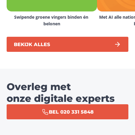
Swipende groene vingers binden én 
Met AI alle natio
belonen
BEKIJK ALLES
Overleg met
onze digitale experts
BEL 020 331 5848