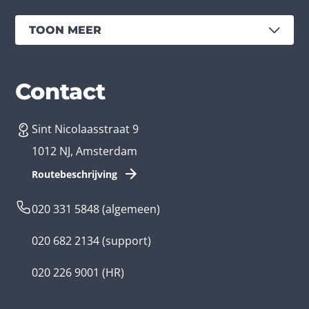
TOON MEER
Diensten
Branches
Contact
Sint Nicolaasstraat 9
App laten maken
Bedrijfsapp
1012 NJ, Amsterdam
App ontwikkelen kosten
Zorg app
Routebeschrijving
Webontwikkeling
Loyalty app
020 331 5848
(algemeen)
Game laten maken
Kinder app
020 682 2134
(support)
Flutter app
Overheid app
020 226 9001
(HR)
Native app
Serious game