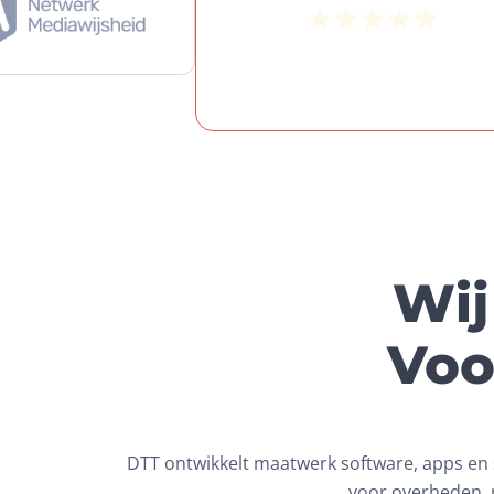
Een knap staaltje werk, waarbij wij een
hele fijne samenwerking hebben ervare
Wij
Voo
DTT ontwikkelt maatwerk software, apps en sl
voor overheden, m