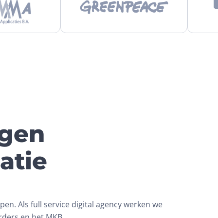
ngen
atie
en. Als full service digital agency werken we
erders en het MKB.