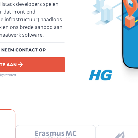
ullstack developers spelen 
r dat Front-end 
e infrastructuur) naadloos 
k en ons brede aanbod aan 
 maatwerk software.
NEEM CONTACT OP
TE AAN
olgstappen