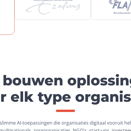
 
n.
 bouwen oplossi
r elk type organis
imme AI-toepassingen die organisaties digitaal vooruit help
ultinationals, zorgorganisaties, NGO's, start-ups, investe