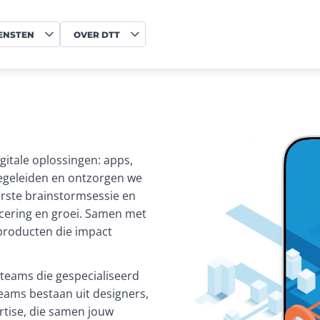
ENSTEN
OVER DTT
itale oplossingen: apps, 
begeleiden en ontzorgen we 
erste brainstormsessie en 
ncering en groei. Samen met 
producten die impact 
teams die gespecialiseerd 
eams bestaan uit designers, 
tise, die samen jouw 