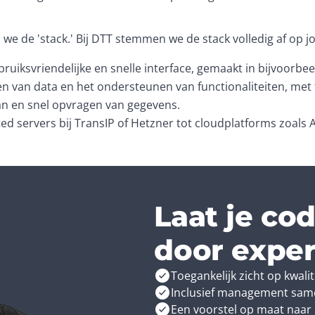
e de 'stack.' Bij DTT stemmen we de stack volledig af op j
ruiksvriendelijke en snelle interface, gemaakt in bijvoorbee
n van data en het ondersteunen van functionaliteiten, met t
aan en snel opvragen van gegevens.
ed servers bij TransIP of Hetzner tot cloudplatforms zoals 
len samen?
t al deze onderdelen samenkomen in een naadloze oplossing.
als de Back-end
Laat je co
eams, zoals Front-end developers, Back-end developers, ho
en en zorgen voor een naadloze samenwerking tussen alle o
door exper
e samenwerking tussen verschillende teams. Onze full stack
Toegankelijk zicht op kwali
ndelijk, technisch sterk en klaar voor groei is.
Inclusief management same
Een voorstel op maat naar 