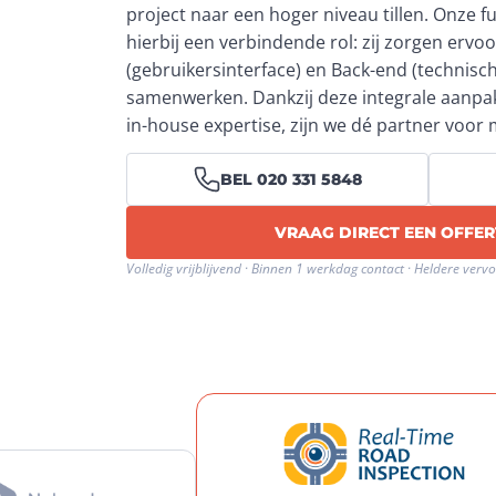
project naar een hoger niveau tillen
. Onze f
hierbij een verbindende rol: zij zorgen ervoo
(gebruikersinterface) en Back-end (technisch
samenwerken. Dankzij deze integrale aanpa
in-house expertise, zijn we dé partner voor
BEL 020 331 5848
VRAAG DIRECT EEN OFFER
Volledig vrijblijvend · Binnen 1 werkdag contact · Heldere verv