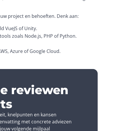
ouw project en behoeften. Denk aan:
ld VueJS of Unity.
ools zoals Node.js, PHP of Python.
AWS, Azure of Google Cloud.
 Ze spelen een belangrijke rol in:
de reviewen
sting engineers en game-specialisten
nderdelen van het project.
ts
 developers zorgen dat alle onderdelen 
teit, knelpunten en kansen
nvatting met concrete adviezen
jouw volgende mijlpaal