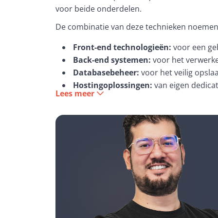
voor beide onderdelen.
De combinatie van deze technieken noemen w
Front-end technologieën
:
voor een geb
Back-end systemen
:
voor het verwerke
Databasebeheer
:
voor het veilig opsl
Hostingoplossingen:
van eigen dedicat
Hoe brengen we onderde
Lees meer
Onze full stack developers zorgen ervoor da
Het begeleiden van zowel de Front-end 
Het coördineren van gespecialiseerde t
Het oplossen van technische uitdaging
Een oplossing is het resultaat van een nauw
samenkomen in een oplossing die gebruiksvrie