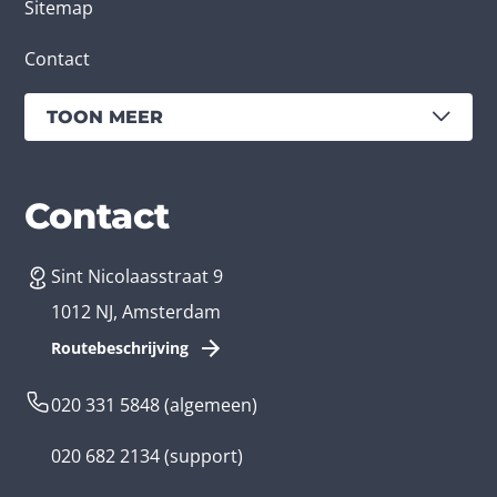
Sitemap
Contact
TOON MEER
Diensten
Branches
Contact
Sint Nicolaasstraat 9
App laten maken
Bedrijfsapp
1012 NJ, Amsterdam
App ontwikkelen kosten
Zorg app
Routebeschrijving
Webontwikkeling
Loyalty app
020 331 5848
(algemeen)
Game laten maken
Kinder app
020 682 2134
(support)
Flutter app
Overheid app