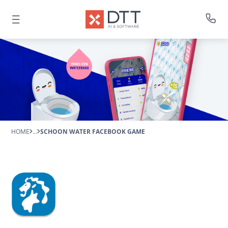
HOME
...
SCHOON WATER FACEBOOK GAME