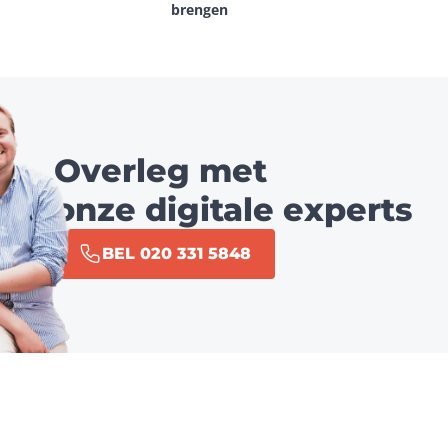
brengen
Overleg met
onze digitale experts
BEL 020 331 5848