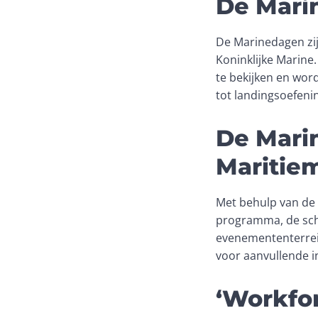
De Mar
De Marinedagen zij
Koninklijke Marin
te bekijken en wor
tot landingsoefeni
De Mari
Maritie
Met behulp van de 
programma, de sche
evenemententerrei
voor aanvullende i
‘Workfor