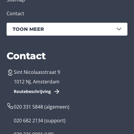
Contact
TOON MEER
Diensten
Branches
Contact
Sint Nicolaasstraat 9
App laten maken
Bedrijfsapp
1012 NJ, Amsterdam
App ontwikkelen kosten
Zorg app
Routebeschrijving
Webontwikkeling
Loyalty app
020 331 5848
(algemeen)
Game laten maken
Kinder app
020 682 2134
(support)
Flutter app
Overheid app