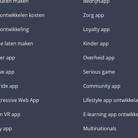
laten maken
Bedrijfsapp
ontwikkelen kosten
Zorg app
ontwikkeling
Loyalty app
e laten maken
Kinder app
ter app
Overheid app
ve app
Serious game
ide app
Community app
ressive Web App
Lifestyle app ontwikkel
n VR app
E-learning app ontwikk
y app
Multinationals