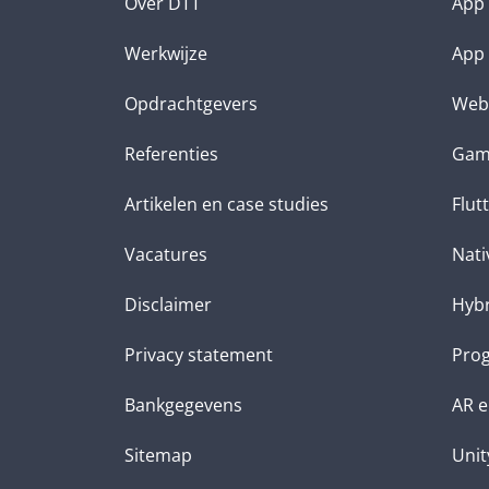
Over DTT
App 
Werkwijze
App 
Opdrachtgevers
Web
Referenties
Gam
Artikelen en case studies
Flut
Vacatures
Nati
Disclaimer
Hybr
Privacy statement
Prog
Bankgegevens
AR e
Sitemap
Unit