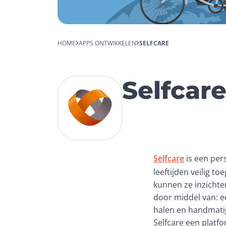
HOME
APPS ONTWIKKELEN
SELFCARE
Selfcar
Selfcare
 is een pe
leeftijden veilig t
kunnen ze inzichte
door middel van: e
halen en handmatig
Selfcare een platf