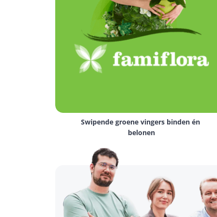
Swipende groene vingers binden én 
belonen