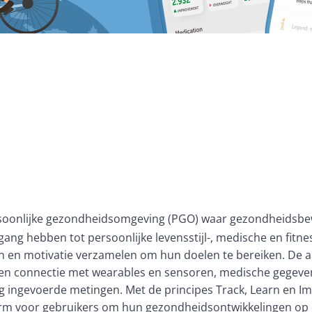
e
rsoonlijke gezondheidsomgeving (PGO) waar gezondheidsbewu
oegang hebben tot persoonlijke levensstijl-, medische en fitnes
n en motivatie verzamelen om hun doelen te bereiken. De a
en
 connectie met wearables en sensoren
,
 medische gegeve
 ingevoerde metingen. Met de principes Track, Learn en Impr
orm voor gebruikers om hun gezondheidsontwikkelingen op de