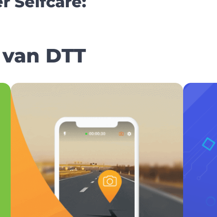
r Selfcare:
 van DTT