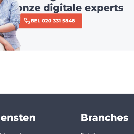
onze digitale experts
BEL 020 331 5848
iensten
Branches