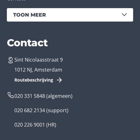
TOON MEER
Diensten
Branches
Contact
Sint Nicolaasstraat 9
App laten maken
Bedrijfsapp
1012 NJ, Amsterdam
App ontwikkelen kosten
Zorg app
Routebeschrijving
Webontwikkeling
Loyalty app
020 331 5848
(algemeen)
Game laten maken
Kinder app
020 682 2134
(support)
Flutter app
Overheid app
020 226 9001
(HR)
Native app
Serious game