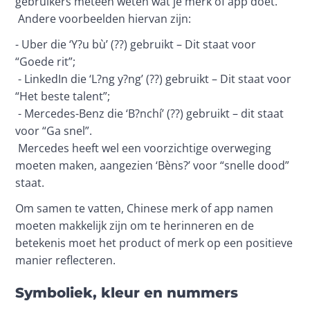
gebruikers meteen weten wat je merk of app doet. 
 Andere voorbeelden hiervan zijn:
- Uber die ‘Y?u bù’ (??) gebruikt – Dit staat voor 
“Goede rit”;
 - LinkedIn die ‘L?ng y?ng’ (??) gebruikt – Dit staat voor 
“Het beste talent”;
 - Mercedes-Benz die ‘B?nchí’ (??) gebruikt – dit staat 
voor “Ga snel”.
 Mercedes heeft wel een voorzichtige overweging 
moeten maken, aangezien ‘Bèns?’ voor “snelle dood” 
staat. 
Om samen te vatten, Chinese merk of app namen 
moeten makkelijk zijn om te herinneren en de 
betekenis moet het product of merk op een positieve 
manier reflecteren.
Symboliek, kleur en nummers