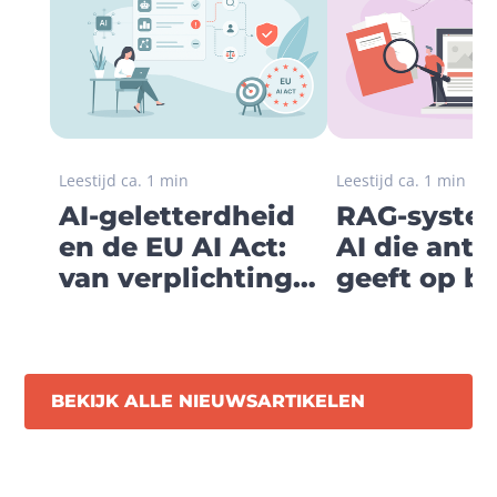
Leestijd ca. 1 min
Leestijd ca. 1 min
AI-geletterdheid
RAG-systee
en de EU AI Act:
AI die ant
van verplichting
geeft op ba
naar digitale
jouw eigen
koers
bedrijfsken
BEKIJK ALLE NIEUWSARTIKELEN