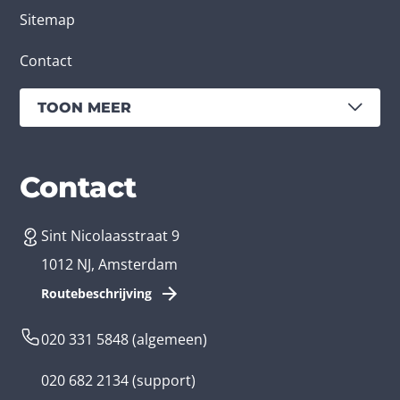
Sitemap
Contact
TOON MEER
Diensten
Branches
Contact
Sint Nicolaasstraat 9
App laten maken
Bedrijfsapp
1012 NJ, Amsterdam
App ontwikkelen kosten
Zorg app
Routebeschrijving
Webontwikkeling
Loyalty app
020 331 5848
(algemeen)
Game laten maken
Kinder app
020 682 2134
(support)