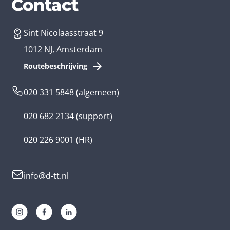
Diensten
Branches
Contact
Sint Nicolaasstraat 9
App laten maken
Bedrijfsapp
1012 NJ, Amsterdam
App ontwikkelen kosten
Zorg app
Routebeschrijving
Webontwikkeling
Loyalty app
020 331 5848
(algemeen)
Game laten maken
Kinder app
020 682 2134
(support)
Flutter app
Overheid app
020 226 9001
(HR)
Native app
Serious game
info@d-tt.nl
Hybride app
Community app
Progressive Web App
Lifestyle app ontwikkelaar
AR en VR app
E-learning app ontwikkelaar