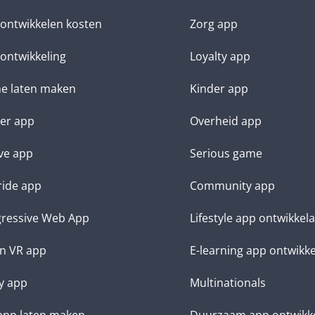
ontwikkelen kosten
Zorg app
ontwikkeling
Loyalty app
e laten maken
Kinder app
ter app
Overheid app
ve app
Serious game
ide app
Community app
ressive Web App
Lifestyle app ontwikkel
n VR app
E-learning app ontwikk
y app
Multinationals