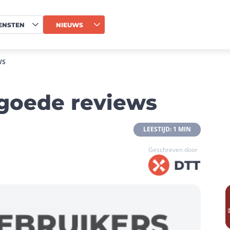
ENSTEN
NIEUWS
WS
goede reviews
 LEESTIJD: 1 MIN 
Geschreven door