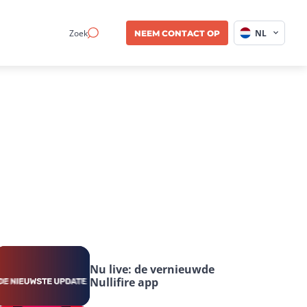
Zoek
NL
NEEM CONTACT OP
Nu live: de vernieuwde 
Nullifire app