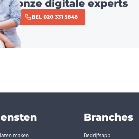
onze digitale experts
BEL 020 331 5848
iensten
Branches
laten maken
Bedrijfsapp