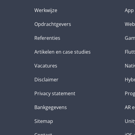
Werkwijze
App 
Opdrachtgevers
Web
Referenties
Gam
Artikelen en case studies
Flut
Vacatures
Nati
Disclaimer
Hybr
Privacy statement
Prog
Bankgegevens
AR e
Sitemap
Unit