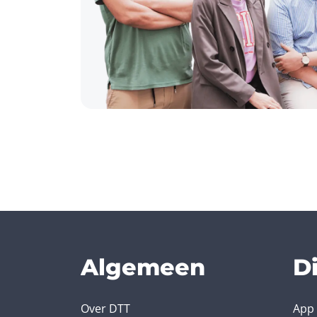
Algemeen
D
Over DTT
App 