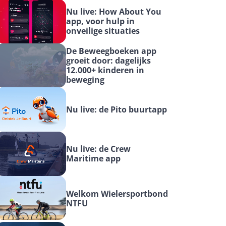
Nu live: How About You 
app, voor hulp in 
onveilige situaties
De Beweegboeken app 
groeit door: dagelijks 
12.000+ kinderen in 
beweging
Nu live: de Pito buurtapp
Nu live: de Crew 
Maritime app
Welkom Wielersportbond 
NTFU