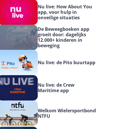
Nu live: How About You 
app, voor hulp in 
onveilige situaties
De Beweegboeken app 
groeit door: dagelijks 
12.000+ kinderen in 
beweging
Nu live: de Pito buurtapp
Nu live: de Crew 
Maritime app
Welkom Wielersportbond 
NTFU