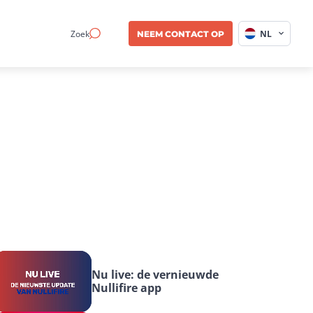
Zoek
NL
NEEM CONTACT OP
Nu live: de vernieuwde 
Nullifire app