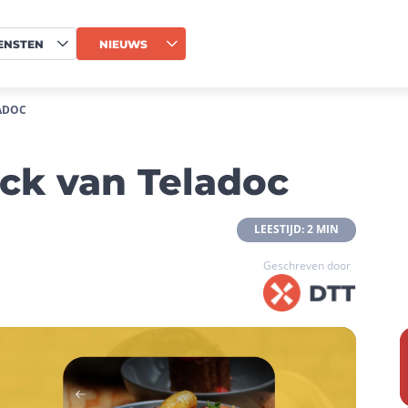
ENSTEN
NIEUWS
LADOC
eck van Teladoc
 LEESTIJD: 2 MIN 
Geschreven door