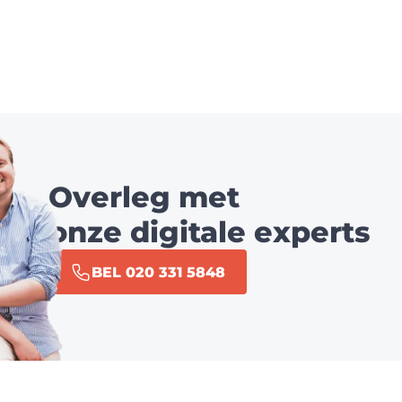
Overleg met
onze digitale experts
BEL 020 331 5848