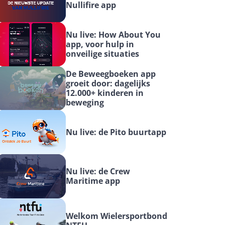
Nullifire app
Nu live: How About You 
app, voor hulp in 
onveilige situaties
De Beweegboeken app 
groeit door: dagelijks 
12.000+ kinderen in 
beweging
Nu live: de Pito buurtapp
Nu live: de Crew 
Maritime app
Welkom Wielersportbond 