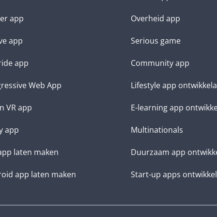
ter app
Overheid app
ve app
Serious game
ide app
Community app
ressive Web App
Lifestyle app ontwikkel
n VR app
E-learning app ontwikk
y app
Multinationals
app laten maken
Duurzaam app ontwikk
oid app laten maken
Start-up apps ontwikke