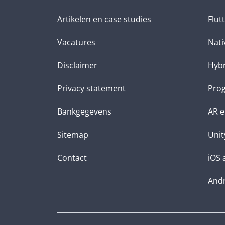
Artikelen en case studies
Flut
Vacatures
Nati
Disclaimer
Hybr
Privacy statement
Prog
Bankgegevens
AR e
Sitemap
Unit
Contact
iOS 
Andr