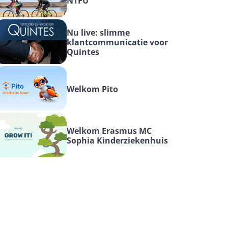
NTFU
Nu live: slimme 
klantcommunicatie voor 
Quintes
Welkom Pito
Welkom Erasmus MC 
Sophia Kinderziekenhuis