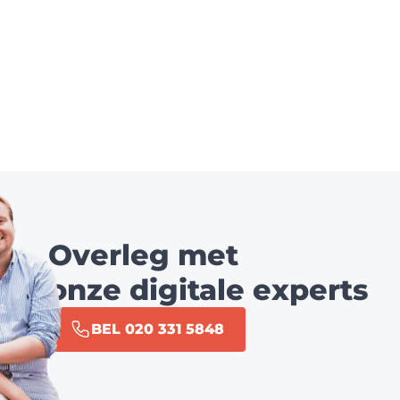
Overleg met
onze digitale experts
BEL 020 331 5848