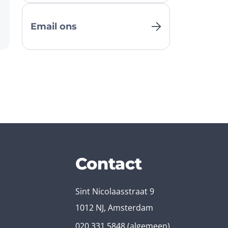
Email ons
Contact
Sint Nicolaasstraat 9
1012 NJ, Amsterdam
020 331 5848
(algemeen)