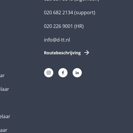
020 682 2134
(support)
020 226 9001
(HR)
info@d-tt.nl
Routebeschrijving
aar
elaar
elaar
laar