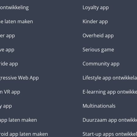
ontwikkeling
Loyalty app
e laten maken
Kinder app
ter app
Overheid app
ve app
Serious game
ide app
Community app
ressive Web App
Lifestyle app ontwikkel
n VR app
E-learning app ontwikk
y app
Multinationals
app laten maken
Duurzaam app ontwikk
oid app laten maken
Start-up apps ontwikke