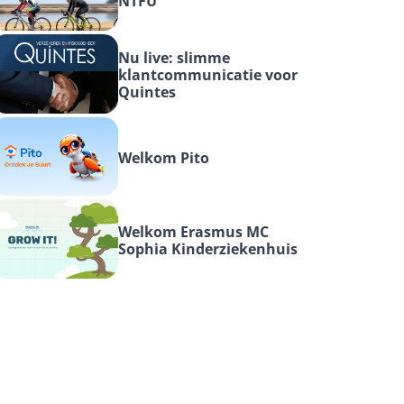
NTFU
Nu live: slimme 
klantcommunicatie voor 
Quintes
Welkom Pito
Welkom Erasmus MC 
Sophia Kinderziekenhuis