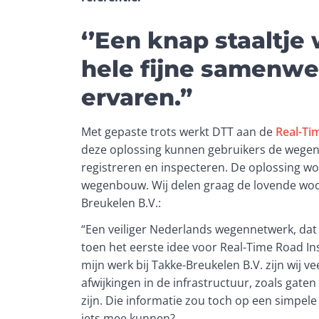
‘’Een knap staaltje
hele fijne samenw
ervaren.”
Met gepaste trots werkt DTT aan de 
Real-Ti
deze oplossing kunnen gebruikers de wegen v
registreren en inspecteren. De oplossing wo
wegenbouw. Wij delen graag de lovende woor
Breukelen B.V.:
“Een veiliger Nederlands wegennetwerk, dat i
toen het eerste idee voor Real-Time Road In
mijn werk bij Takke-Breukelen B.V. zijn wij vee
afwijkingen in de infrastructuur, zoals gate
zijn. Die informatie zou toch op een simpele
iets mee kunnen?  