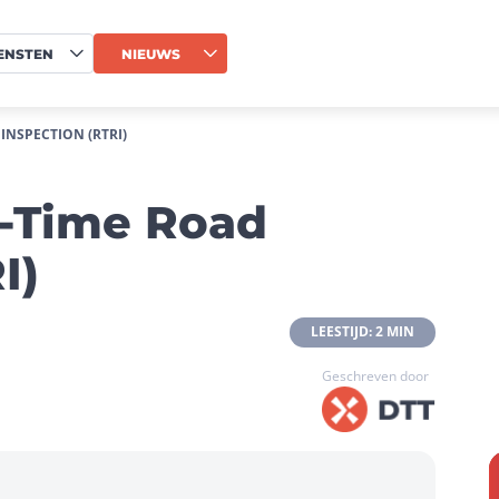
ENSTEN
NIEUWS
INSPECTION (RTRI)
l-Time Road
I)
 LEESTIJD: 2 MIN 
Geschreven door