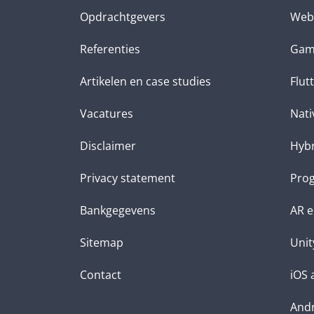
Opdrachtgevers
Web
Referenties
Gam
Artikelen en case studies
Flut
Vacatures
Nati
Disclaimer
Hybr
Privacy statement
Prog
Bankgegevens
AR e
Sitemap
Unit
Contact
iOS 
Andr