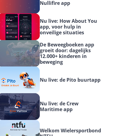
Nullifire app
Nu live: How About You 
app, voor hulp in 
onveilige situaties
De Beweegboeken app 
groeit door: dagelijks 
12.000+ kinderen in 
beweging
Nu live: de Pito buurtapp
Nu live: de Crew 
Maritime app
Welkom Wielersportbond 