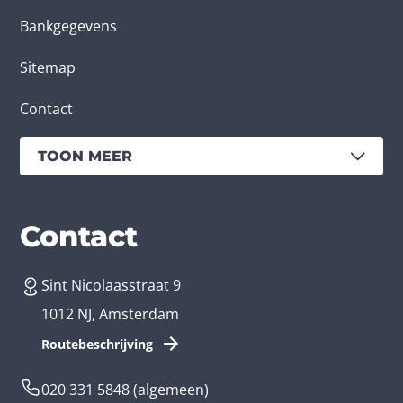
Bankgegevens
Sitemap
Contact
TOON MEER
Diensten
Branches
Contact
Sint Nicolaasstraat 9
App laten maken
Bedrijfsapp
1012 NJ, Amsterdam
App ontwikkelen kosten
Zorg app
Routebeschrijving
Webontwikkeling
Loyalty app
020 331 5848
(algemeen)