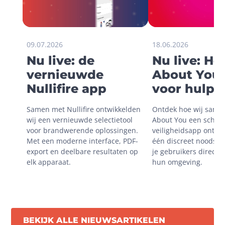
09.07.2026
18.06.2026
Nu live: de
Nu live: H
vernieuwde
About You 
Nullifire app
voor hulp i
onveilige
Samen met Nullifire ontwikkelden 
Ontdek hoe wij same
situaties
wij een vernieuwde selectietool 
About You een schaal
voor brandwerende oplossingen. 
veiligheidsapp ontwik
Met een moderne interface, PDF-
één discreet noodsign
export en deelbare resultaten op 
je gebruikers direct m
elk apparaat.
hun omgeving.
BEKIJK ALLE NIEUWSARTIKELEN