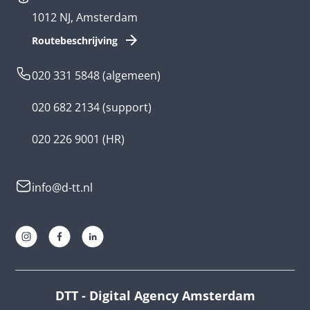
1012 NJ, Amsterdam
App ontwikkelen kosten
Zorg app
Routebeschrijving
Webontwikkeling
Loyalty app
020 331 5848
(algemeen)
Game laten maken
Kinder app
020 682 2134
(support)
Flutter app
Overheid app
020 226 9001
(HR)
Native app
Serious game
info@d-tt.nl
Hybride app
Community app
Progressive Web App
Lifestyle app ontwikkelaar
AR en VR app
E-learning app ontwikkelaar
Unity app
Multinationals
DTT - Digital Agency Amsterdam