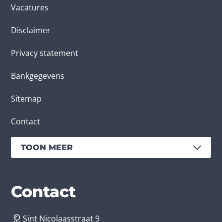
Vacatures
Disclaimer
Privacy statement
Bankgegevens
Sitemap
Contact
TOON MEER
Diensten
Branches
Contact
Sint Nicolaasstraat 9
App laten maken
Bedrijfsapp