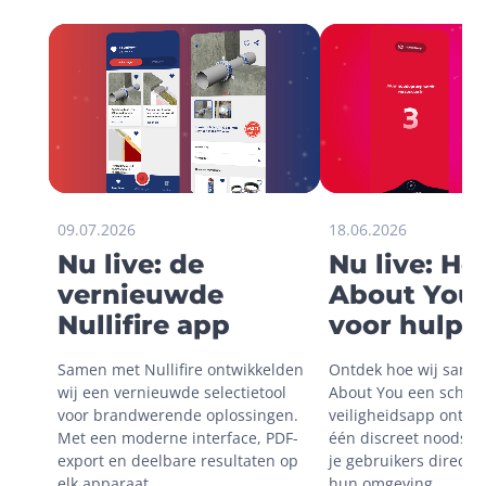
09.07.2026
18.06.2026
Nu live: de
Nu live: H
vernieuwde
About You 
Nullifire app
voor hulp i
onveilige
Samen met Nullifire ontwikkelden 
Ontdek hoe wij same
situaties
wij een vernieuwde selectietool 
About You een schaal
voor brandwerende oplossingen. 
veiligheidsapp ontwik
Met een moderne interface, PDF-
één discreet noodsign
export en deelbare resultaten op 
je gebruikers direct m
elk apparaat.
hun omgeving.