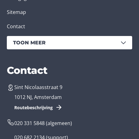
Sitemap
Contact
TOON MEER
Diensten
Branches
Contact
Sint Nicolaasstraat 9
App laten maken
Bedrijfsapp
1012 NJ, Amsterdam
App ontwikkelen kosten
Zorg app
Routebeschrijving
Webontwikkeling
Loyalty app
020 331 5848
(algemeen)
Game laten maken
Kinder app
020 682 2134
(support)