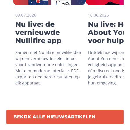
09.07.2026
18.06.2026
Nu live: de
Nu live: H
vernieuwde
About You 
Nullifire app
voor hulp i
onveilige
Samen met Nullifire ontwikkelden 
Ontdek hoe wij same
situaties
wij een vernieuwde selectietool 
About You een schaal
voor brandwerende oplossingen. 
veiligheidsapp ontwik
Met een moderne interface, PDF-
één discreet noodsign
export en deelbare resultaten op 
je gebruikers direct m
elk apparaat.
hun omgeving.
BEKIJK ALLE NIEUWSARTIKELEN