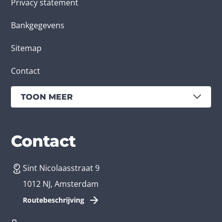
Privacy statement
Bankgegevens
Sitemap
Contact
TOON MEER
Diensten
Branches
Contact
Sint Nicolaasstraat 9
App laten maken
Bedrijfsapp
1012 NJ, Amsterdam
App ontwikkelen kosten
Zorg app
Routebeschrijving
Webontwikkeling
Loyalty app