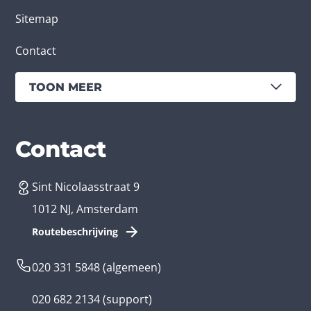
Sitemap
Contact
TOON MEER
Diensten
Branches
Contact
Sint Nicolaasstraat 9
App laten maken
Bedrijfsapp
1012 NJ, Amsterdam
App ontwikkelen kosten
Zorg app
Routebeschrijving
Webontwikkeling
Loyalty app
020 331 5848
(algemeen)
Game laten maken
Kinder app
020 682 2134
(support)