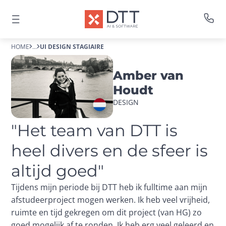
HOME
...
UI DESIGN STAGIAIRE
Amber van
Houdt
DESIGN
"Het team van DTT is 
heel divers en de sfeer is 
altijd goed"
Tijdens mijn periode bij DTT heb ik fulltime aan mijn 
afstudeerproject mogen werken. Ik heb veel vrijheid, 
ruimte en tijd gekregen om dit project (van HG) zo 
goed mogelijk af te ronden. Ik heb erg veel geleerd en 