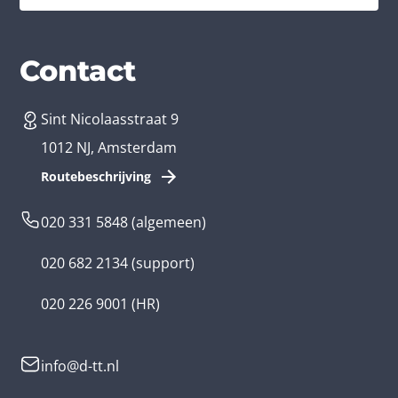
Diensten
Branches
Contact
Sint Nicolaasstraat 9
App laten maken
Bedrijfsapp
1012 NJ, Amsterdam
App ontwikkelen kosten
Zorg app
Routebeschrijving
Webontwikkeling
Loyalty app
020 331 5848
(algemeen)
Game laten maken
Kinder app
020 682 2134
(support)
Flutter app
Overheid app
020 226 9001
(HR)
Native app
Serious game
info@d-tt.nl
Hybride app
Community app