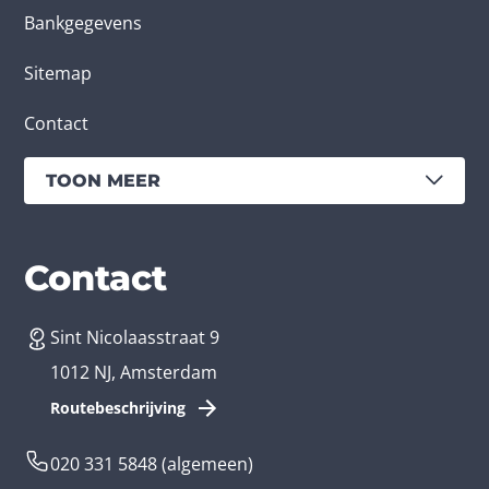
Bankgegevens
Sitemap
Contact
TOON MEER
Diensten
Branches
Contact
Sint Nicolaasstraat 9
App laten maken
Bedrijfsapp
1012 NJ, Amsterdam
App ontwikkelen kosten
Zorg app
Routebeschrijving
Webontwikkeling
Loyalty app
020 331 5848
(algemeen)