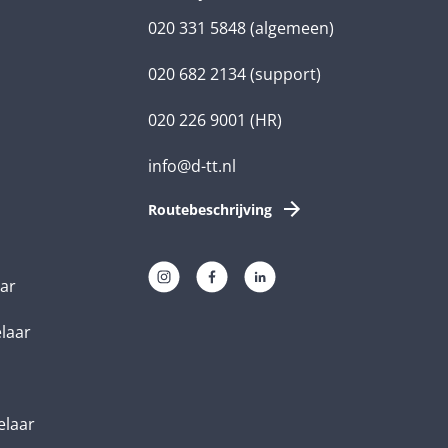
020 331 5848
(algemeen)
020 682 2134
(support)
020 226 9001
(HR)
info@d-tt.nl
Routebeschrijving
aar
elaar
elaar