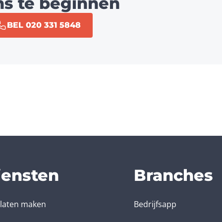
ns te beginnen
BEL 020 331 5848
iensten
Branches
laten maken
Bedrijfsapp