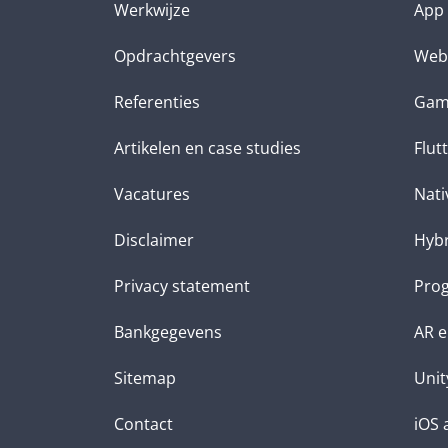
Werkwijze
App 
Opdrachtgevers
Web
Referenties
Gam
Artikelen en case studies
Flut
Vacatures
Nati
Disclaimer
Hybr
Privacy statement
Prog
Bankgegevens
AR e
Sitemap
Unit
Contact
iOS 