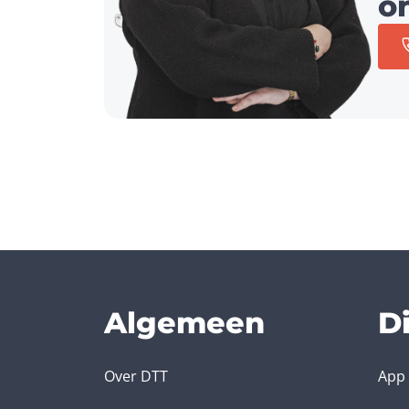
o
Algemeen
D
Over DTT
App 