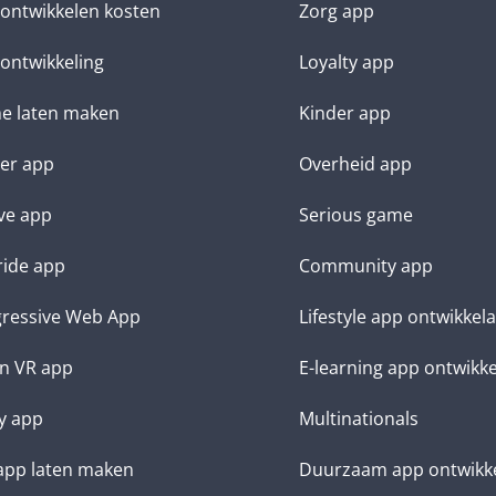
ontwikkelen kosten
Zorg app
ontwikkeling
Loyalty app
e laten maken
Kinder app
ter app
Overheid app
ve app
Serious game
ide app
Community app
ressive Web App
Lifestyle app ontwikkel
n VR app
E-learning app ontwikk
y app
Multinationals
app laten maken
Duurzaam app ontwikk