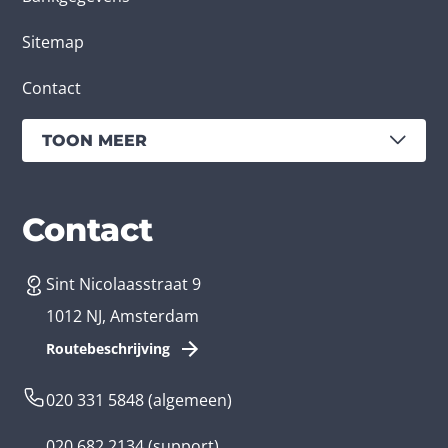
Sitemap
Contact
TOON MEER
Diensten
Branches
Contact
Sint Nicolaasstraat 9
App laten maken
Bedrijfsapp
1012 NJ, Amsterdam
App ontwikkelen kosten
Zorg app
Routebeschrijving
Webontwikkeling
Loyalty app
020 331 5848
(algemeen)
Game laten maken
Kinder app
020 682 2134
(support)