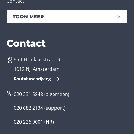
Contact
TOON MEER
Diensten
Branches
Contact
Sint Nicolaasstraat 9
App laten maken
Bedrijfsapp
1012 NJ, Amsterdam
App ontwikkelen kosten
Zorg app
Routebeschrijving
Webontwikkeling
Loyalty app
020 331 5848
(algemeen)
Game laten maken
Kinder app
020 682 2134
(support)
Flutter app
Overheid app
020 226 9001
(HR)
Native app
Serious game