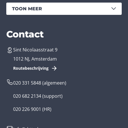
TOON MEER
Diensten
Branches
Contact
Sint Nicolaasstraat 9
App laten maken
Bedrijfsapp
1012 NJ, Amsterdam
App ontwikkelen kosten
Zorg app
Routebeschrijving
Webontwikkeling
Loyalty app
020 331 5848
(algemeen)
Game laten maken
Kinder app
020 682 2134
(support)
Flutter app
Overheid app
020 226 9001
(HR)
Native app
Serious game