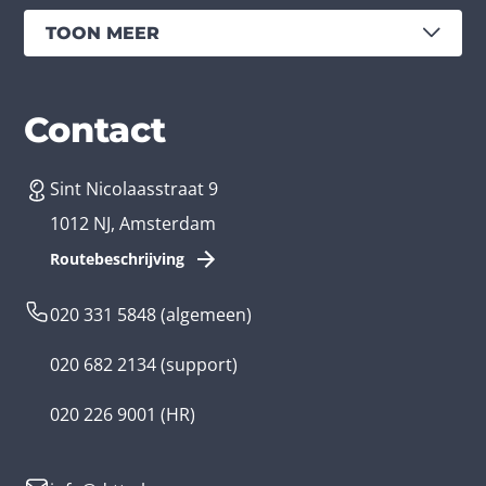
TOON MEER
Diensten
Branches
Contact
Sint Nicolaasstraat 9
App laten maken
Bedrijfsapp
1012 NJ, Amsterdam
App ontwikkelen kosten
Zorg app
Routebeschrijving
Webontwikkeling
Loyalty app
020 331 5848
(algemeen)
Game laten maken
Kinder app
020 682 2134
(support)
Flutter app
Overheid app
020 226 9001
(HR)
Native app
Serious game