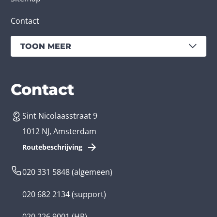
Contact
TOON MEER
Diensten
Branches
Contact
Sint Nicolaasstraat 9
App laten maken
Bedrijfsapp
1012 NJ, Amsterdam
App ontwikkelen kosten
Zorg app
Routebeschrijving
Webontwikkeling
Loyalty app
020 331 5848
(algemeen)
Game laten maken
Kinder app
020 682 2134
(support)
Flutter app
Overheid app
020 226 9001
(HR)