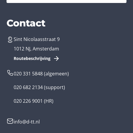
Diensten
Branches
Contact
Sint Nicolaasstraat 9
App laten maken
Bedrijfsapp
1012 NJ, Amsterdam
App ontwikkelen kosten
Zorg app
Routebeschrijving
Webontwikkeling
Loyalty app
020 331 5848
(algemeen)
Game laten maken
Kinder app
020 682 2134
(support)
Flutter app
Overheid app
020 226 9001
(HR)
Native app
Serious game
info@d-tt.nl
Hybride app
Community app