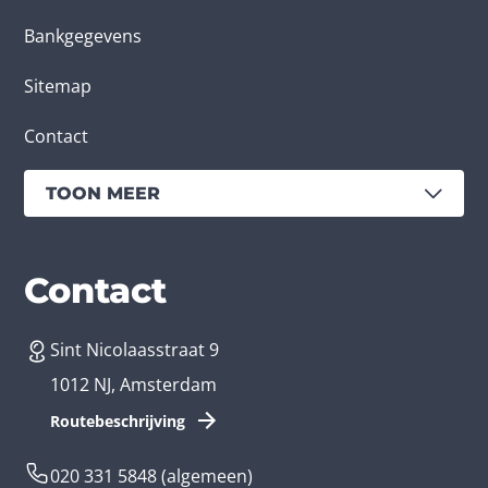
Bankgegevens
Sitemap
Contact
TOON MEER
Diensten
Branches
Contact
Sint Nicolaasstraat 9
App laten maken
Bedrijfsapp
1012 NJ, Amsterdam
App ontwikkelen kosten
Zorg app
Routebeschrijving
Webontwikkeling
Loyalty app
020 331 5848
(algemeen)