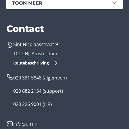
TOON MEER
Diensten
Branches
Contact
Sint Nicolaasstraat 9
App laten maken
Bedrijfsapp
1012 NJ, Amsterdam
App ontwikkelen kosten
Zorg app
Routebeschrijving
Webontwikkeling
Loyalty app
020 331 5848
(algemeen)
Game laten maken
Kinder app
020 682 2134
(support)
Flutter app
Overheid app
020 226 9001
(HR)
Native app
Serious game
info@d-tt.nl
Hybride app
Community app