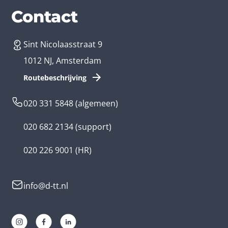
Diensten
Branches
Contact
Sint Nicolaasstraat 9
App laten maken
Bedrijfsapp
1012 NJ, Amsterdam
App ontwikkelen kosten
Zorg app
Routebeschrijving
Webontwikkeling
Loyalty app
020 331 5848
(algemeen)
Game laten maken
Kinder app
020 682 2134
(support)
Flutter app
Overheid app
020 226 9001
(HR)
Native app
Serious game
info@d-tt.nl
Hybride app
Community app
Progressive Web App
Lifestyle app ontwikkelaar