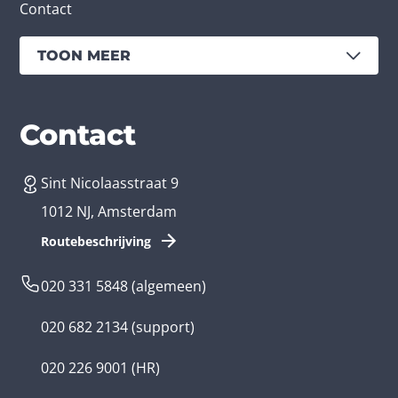
Contact
TOON MEER
Diensten
Branches
Contact
Sint Nicolaasstraat 9
App laten maken
Bedrijfsapp
1012 NJ, Amsterdam
App ontwikkelen kosten
Zorg app
Routebeschrijving
Webontwikkeling
Loyalty app
020 331 5848
(algemeen)
Game laten maken
Kinder app
020 682 2134
(support)
Flutter app
Overheid app
020 226 9001
(HR)
Native app
Serious game