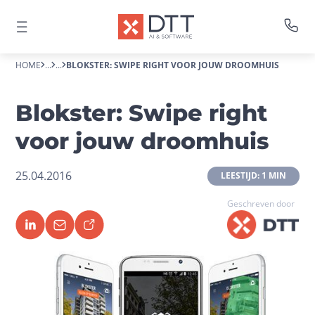
HOME
...
...
BLOKSTER: SWIPE RIGHT VOOR JOUW DROOMHUIS
Blokster: Swipe right
voor jouw droomhuis
25.04.2016
 LEESTIJD: 1 MIN 
Geschreven door