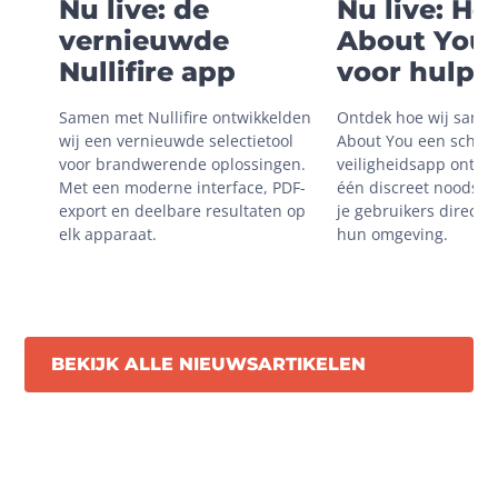
Nu live: de
Nu live: H
vernieuwde
About You 
Nullifire app
voor hulp i
onveilige
Samen met Nullifire ontwikkelden 
Ontdek hoe wij same
situaties
wij een vernieuwde selectietool 
About You een schaal
voor brandwerende oplossingen. 
veiligheidsapp ontwik
Met een moderne interface, PDF-
één discreet noodsign
export en deelbare resultaten op 
je gebruikers direct m
elk apparaat.
hun omgeving.
BEKIJK ALLE NIEUWSARTIKELEN