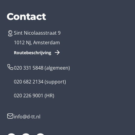
Diensten
Branches
Contact
Sint Nicolaasstraat 9
App laten maken
Bedrijfsapp
1012 NJ, Amsterdam
App ontwikkelen kosten
Zorg app
Routebeschrijving
Webontwikkeling
Loyalty app
020 331 5848
(algemeen)
Game laten maken
Kinder app
020 682 2134
(support)
Flutter app
Overheid app
020 226 9001
(HR)
Native app
Serious game
info@d-tt.nl
Hybride app
Community app
Progressive Web App
Lifestyle app ontwikkelaar