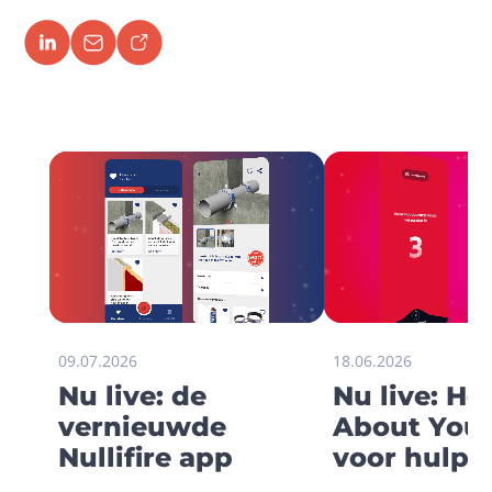
09.07.2026
18.06.2026
Nu live: de
Nu live: H
vernieuwde
About You 
Nullifire app
voor hulp i
onveilige