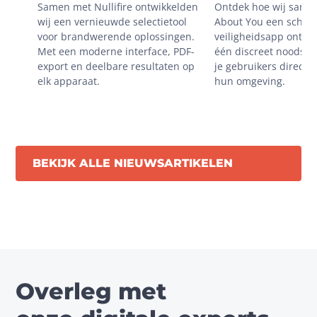
Samen met Nullifire ontwikkelden 
Ontdek hoe wij same
situaties
wij een vernieuwde selectietool 
About You een schaal
voor brandwerende oplossingen. 
veiligheidsapp ontwik
Met een moderne interface, PDF-
één discreet noodsign
export en deelbare resultaten op 
je gebruikers direct m
elk apparaat.
hun omgeving.
BEKIJK ALLE NIEUWSARTIKELEN
Overleg met