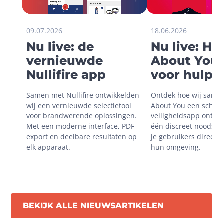
09.07.2026
18.06.2026
Nu live: de
Nu live: H
vernieuwde
About You 
Nullifire app
voor hulp i
onveilige
Samen met Nullifire ontwikkelden 
Ontdek hoe wij same
situaties
wij een vernieuwde selectietool 
About You een schaal
voor brandwerende oplossingen. 
veiligheidsapp ontwik
Met een moderne interface, PDF-
één discreet noodsign
export en deelbare resultaten op 
je gebruikers direct m
elk apparaat.
hun omgeving.
BEKIJK ALLE NIEUWSARTIKELEN