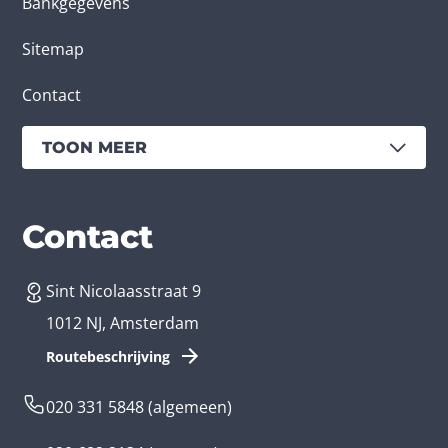
Bankgegevens
Sitemap
Contact
TOON MEER
Diensten
Branches
Contact
Sint Nicolaasstraat 9
App laten maken
Bedrijfsapp
1012 NJ, Amsterdam
App ontwikkelen kosten
Zorg app
Routebeschrijving
Webontwikkeling
Loyalty app
020 331 5848
(algemeen)
Game laten maken
Kinder app