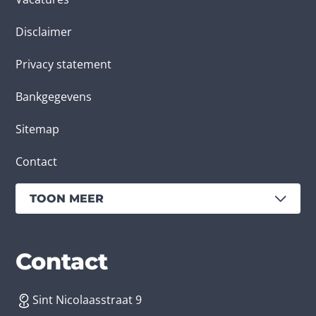
Disclaimer
Privacy statement
Bankgegevens
Sitemap
Contact
TOON MEER
Diensten
Branches
Contact
Sint Nicolaasstraat 9
App laten maken
Bedrijfsapp