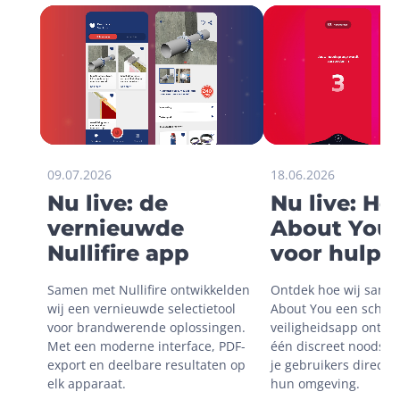
09.07.2026
18.06.2026
Nu live: de
Nu live: H
vernieuwde
About You 
Nullifire app
voor hulp i
onveilige
Samen met Nullifire ontwikkelden 
Ontdek hoe wij same
situaties
wij een vernieuwde selectietool 
About You een schaal
voor brandwerende oplossingen. 
veiligheidsapp ontwik
Met een moderne interface, PDF-
één discreet noodsign
export en deelbare resultaten op 
je gebruikers direct m
elk apparaat.
hun omgeving.