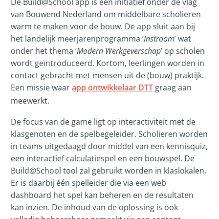
De Build@School app is een initiatief onder de vlag 
van Bouwend Nederland om middelbare scholieren 
warm te maken voor de bouw. De app sluit aan bij 
het landelijk meerjarenprogramma ‘
Instroom
’ wat 
onder het thema ‘
Modern Werkgeverschap
’ op scholen 
wordt geïntroduceerd. Kortom, leerlingen worden in 
contact gebracht met mensen uit de (bouw) praktijk. 
Een missie waar 
app ontwikkelaar DTT
 graag aan 
meewerkt.
De focus van de game ligt op interactiviteit met de 
klasgenoten en de spelbegeleider. Scholieren worden 
in teams uitgedaagd door middel van een kennisquiz, 
een interactief calculatiespel en een bouwspel. De 
Build@School tool zal gebruikt worden in klaslokalen. 
Er is daarbij één spelleider die via een web 
dashboard het spel kan beheren en de resultaten 
kan inzien. De inhoud van de oplossing is ook 