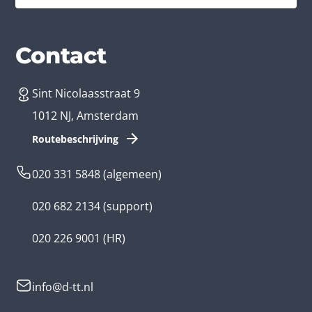
Diensten
Branches
Contact
Sint Nicolaasstraat 9
App laten maken
Bedrijfsapp
1012 NJ, Amsterdam
App ontwikkelen kosten
Zorg app
Routebeschrijving
Webontwikkeling
Loyalty app
020 331 5848
(algemeen)
Game laten maken
Kinder app
020 682 2134
(support)
Flutter app
Overheid app
020 226 9001
(HR)
Native app
Serious game
info@d-tt.nl
Hybride app
Community app