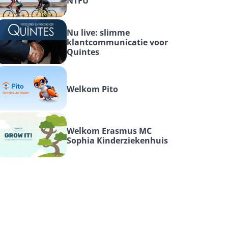
NTFU
Nu live: slimme 
klantcommunicatie voor 
Quintes
Welkom Pito
Welkom Erasmus MC 
Sophia Kinderziekenhuis