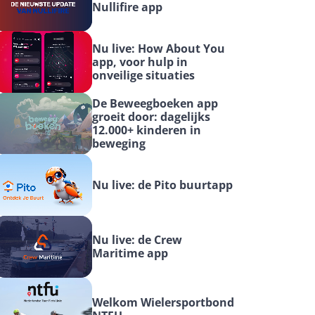
Nullifire app
Nu live: How About You 
app, voor hulp in 
onveilige situaties
De Beweegboeken app 
groeit door: dagelijks 
12.000+ kinderen in 
beweging
Nu live: de Pito buurtapp
Nu live: de Crew 
Maritime app
Welkom Wielersportbond 