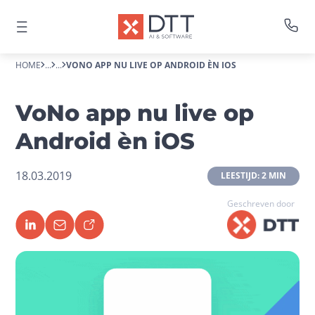
HOME
...
...
VONO APP NU LIVE OP ANDROID ÈN IOS
VoNo app nu live op
Android èn iOS
18.03.2019
 LEESTIJD: 2 MIN 
Geschreven door