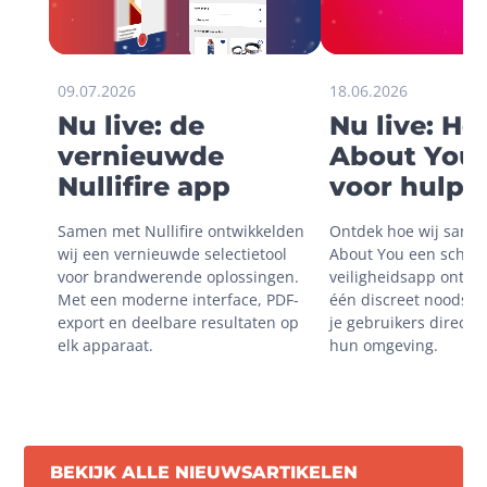
09.07.2026
18.06.2026
Nu live: de
Nu live: H
vernieuwde
About You 
Nullifire app
voor hulp i
onveilige
Samen met Nullifire ontwikkelden 
Ontdek hoe wij same
situaties
wij een vernieuwde selectietool 
About You een schaal
voor brandwerende oplossingen. 
veiligheidsapp ontwik
Met een moderne interface, PDF-
één discreet noodsign
export en deelbare resultaten op 
je gebruikers direct m
elk apparaat.
hun omgeving.
BEKIJK ALLE NIEUWSARTIKELEN