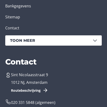
Bankgegevens
Sitemap
Contact
TOON MEER
Diensten
Branches
Contact
Sint Nicolaasstraat 9
App laten maken
Bedrijfsapp
1012 NJ, Amsterdam
App ontwikkelen kosten
Zorg app
Routebeschrijving
Webontwikkeling
Loyalty app
020 331 5848
(algemeen)