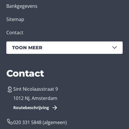
Bankgegevens
Sitemap
Contact
TOON MEER
Diensten
Branches
Contact
Sint Nicolaasstraat 9
App laten maken
Bedrijfsapp
1012 NJ, Amsterdam
App ontwikkelen kosten
Zorg app
Routebeschrijving
Webontwikkeling
Loyalty app
020 331 5848
(algemeen)