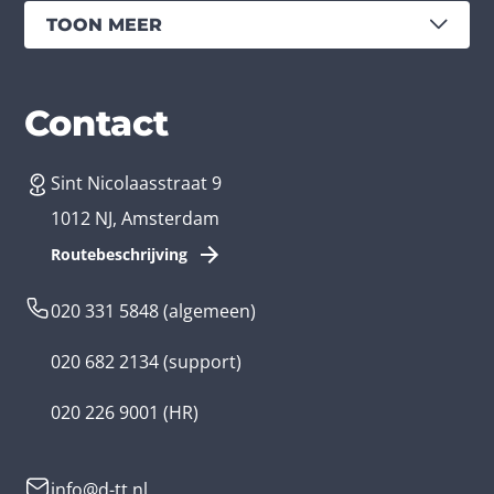
TOON MEER
Diensten
Branches
Contact
Sint Nicolaasstraat 9
App laten maken
Bedrijfsapp
1012 NJ, Amsterdam
App ontwikkelen kosten
Zorg app
Routebeschrijving
Webontwikkeling
Loyalty app
020 331 5848
(algemeen)
Game laten maken
Kinder app
020 682 2134
(support)
Flutter app
Overheid app
020 226 9001
(HR)
Native app
Serious game
info@d-tt.nl
Hybride app
Community app