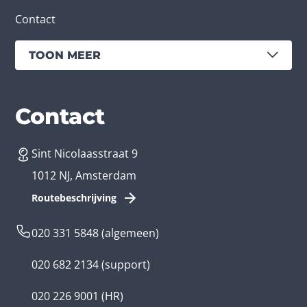
Contact
TOON MEER
Diensten
Branches
Contact
Sint Nicolaasstraat 9
App laten maken
Bedrijfsapp
1012 NJ, Amsterdam
App ontwikkelen kosten
Zorg app
Routebeschrijving
Webontwikkeling
Loyalty app
020 331 5848
(algemeen)
Game laten maken
Kinder app
020 682 2134
(support)
Flutter app
Overheid app
020 226 9001
(HR)