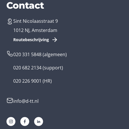
Diensten
Branches
Contact
Sint Nicolaasstraat 9
App laten maken
Bedrijfsapp
1012 NJ, Amsterdam
App ontwikkelen kosten
Zorg app
Routebeschrijving
Webontwikkeling
Loyalty app
020 331 5848
(algemeen)
Game laten maken
Kinder app
020 682 2134
(support)
Flutter app
Overheid app
020 226 9001
(HR)
Native app
Serious game
info@d-tt.nl
Hybride app
Community app
Progressive Web App
Lifestyle app ontwikkelaar
AR en VR app
E-learning app ontwikkelaar