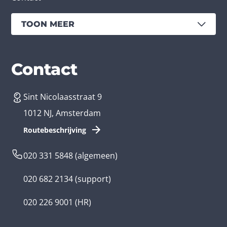
TOON MEER
Diensten
Branches
Contact
Sint Nicolaasstraat 9
App laten maken
Bedrijfsapp
1012 NJ, Amsterdam
App ontwikkelen kosten
Zorg app
Routebeschrijving
Webontwikkeling
Loyalty app
020 331 5848
(algemeen)
Game laten maken
Kinder app
020 682 2134
(support)
Flutter app
Overheid app
020 226 9001
(HR)
Native app
Serious game