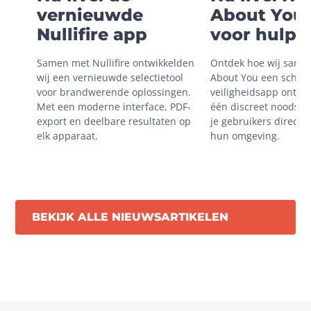
vernieuwde
About You 
Nullifire app
voor hulp i
onveilige
Samen met Nullifire ontwikkelden 
Ontdek hoe wij same
situaties
wij een vernieuwde selectietool 
About You een schaal
voor brandwerende oplossingen. 
veiligheidsapp ontwik
Met een moderne interface, PDF-
één discreet noodsign
export en deelbare resultaten op 
je gebruikers direct m
elk apparaat.
hun omgeving.
BEKIJK ALLE NIEUWSARTIKELEN